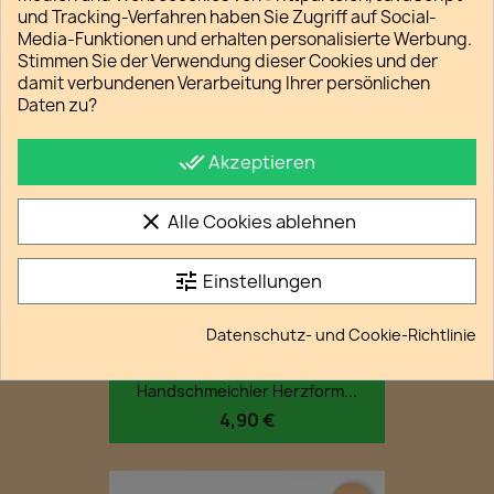
andere Handschmeichler.
und Tracking-Verfahren haben Sie Zugriff auf Social-
Media-Funktionen und erhalten personalisierte Werbung.
Stimmen Sie der Verwendung dieser Cookies und der
VIELLEICHT GEFÄLLT IHNEN AUCH
damit verbundenen Verarbeitung Ihrer persönlichen
Daten zu?
favorite_border
done_all
Akzeptieren
clear
Alle Cookies ablehnen
tune
Einstellungen
Datenschutz- und Cookie-Richtlinie
Handschmeichler Herzform...
4,90 €