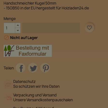
Handschmeichler Kugel 50mm
- 15OB50 in der EU hergestellt für
Holzladen24.de
Menge

favorite_border
IN DEN WARENKORB

Nicht auf Lager
Teilen
Datenschutz
So schützen wir Ihre Daten
Verpackung und Versand
Unsere Versandkostenpauschalen