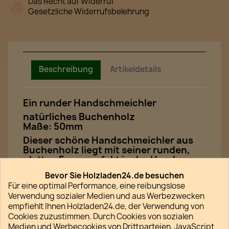
Das Recht auf Widerruf
Gesetzliche Widerrufsbelehrung
Beschreibung
Artikeldetails
Ein runder Handschmeichler
natürliches Buchenholz
Maße: 50mm
Dieser schöne Handschmeichler aus
Buchenholz liegt mit seiner runden,
glatten Form perfekt in der Hand.
Handschmeichler werden gerne zur
Bevor Sie Holzladen24.de besuchen
Entspannung und zum Stressabbau
Für eine optimal Performance, eine reibungslose
genutzt. Holz ist genau das richtige
Verwendung sozialer Medien und aus Werbezwecken
Material für einen Handschmeichler.
empfiehlt Ihnen Holzladen24.de, der Verwendung von
Der lebendige Werkstoff Holz hat eine
Cookies zuzustimmen. Durch Cookies von sozialen
einzigartige Haptik. In unserem
Medien und Werbecookies von Drittparteien, JavaScript
Onlineshop führen wir auch noch