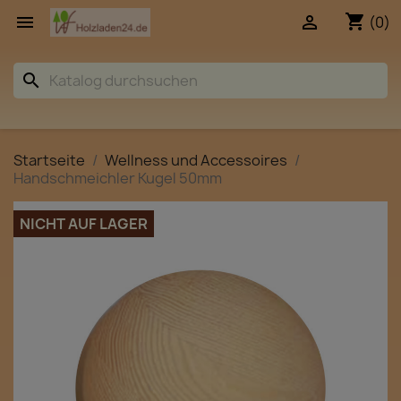
shopping_cart


(0)
search
Startseite
Wellness und Accessoires
Handschmeichler Kugel 50mm
NICHT AUF LAGER