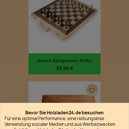
Schach Backgammon Koffer
39,90 €
favorite_border
Bevor Sie Holzladen24.de besuchen
Für eine optimal Performance, eine reibungslose
Verwendung sozialer Medien und aus Werbezwecken