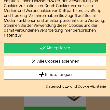
empfiehlt Ihnen Holzladen24.de, der Verwendung von
Cookies zuzustimmen. Durch Cookies von sozialen
Medien und Werbecookies von Drittparteien, JavaScript
und Tracking-Verfahren haben Sie Zugriff auf Social-
Media-Funktionen und erhalten personalisierte Werbung.
Stimmen Sie der Verwendung dieser Cookies und der
Hus Aus Samena
damit verbundenen Verarbeitung Ihrer persönlichen
34,90 €
Daten zu?
done_all
Akzeptieren
favorite_border
clear
Alle Cookies ablehnen
tune
Einstellungen
Datenschutz- und Cookie-Richtlinie