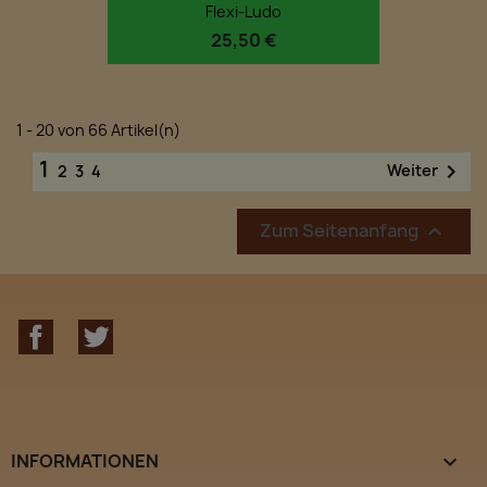
Flexi-Ludo
25,50 €
1 - 20 von 66 Artikel(n)
1

Weiter
2
3
4
Zum Seitenanfang

Facebook
Twitter
INFORMATIONEN
