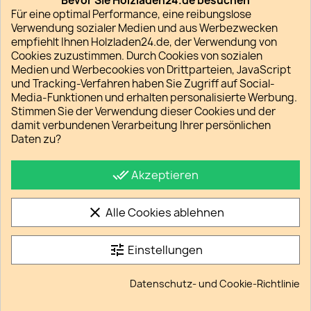
Bevor Sie Holzladen24.de besuchen
über Sie und Ihr Verhalten auf unserer Webseite
Für eine optimal Performance, eine reibungslose
durch facebook unterbinden wollen, müssen Sie sich
Verwendung sozialer Medien und aus Werbezwecken
bei facebook ausloggen und zwar bevor Sie unsere
empfiehlt Ihnen Holzladen24.de, der Verwendung von
Seite besuchen. Die Datenschutzhinweise von
Cookies zuzustimmen. Durch Cookies von sozialen
facebook geben hierzu nähere Informationen,
Medien und Werbecookies von Drittparteien, JavaScript
insbesondere zur Erhebung und Nutzung der Daten
und Tracking-Verfahren haben Sie Zugriff auf Social-
durch facebook, zu Ihren diesbezüglichen Rechten
Media-Funktionen und erhalten personalisierte Werbung.
sowie zu den Einstellungsmöglichkeiten zum Schutz
Stimmen Sie der Verwendung dieser Cookies und der
Ihrer Privatsphäre:
damit verbundenen Verarbeitung Ihrer persönlichen
Daten zu?
https://de-de.facebook.com/about/privacy/
Eine Übersicht über die Facebook-Plugins finden Sie
unter
done_all
Akzeptieren
https://developers.facebook.com/docs/plugins/
Einsatz der Twitter-Empfehlungs-
clear
Alle Cookies ablehnen
Komponenten
Wir setzen auf unserer Seite Komponenten des
tune
Einstellungen
Anbieters Twitter ein. Twitter ist ein Service der
Twitter Inc., 795 Folsom St., Suite 600, San
Datenschutz- und Cookie-Richtlinie
Francisco, CA 94107, USA.Bei jedem einzelnen Abruf
unserer Webseite, die mit einer solchen