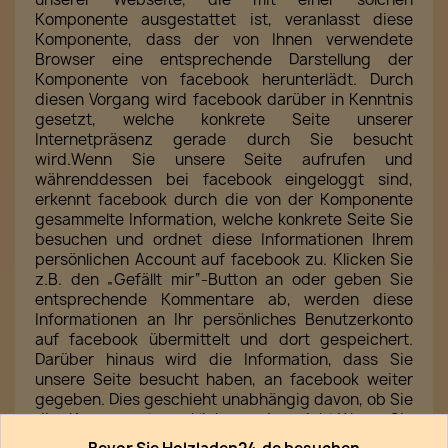
Komponente ausgestattet ist, veranlasst diese
Komponente, dass der von Ihnen verwendete
Browser eine entsprechende Darstellung der
Komponente von facebook herunterlädt. Durch
diesen Vorgang wird facebook darüber in Kenntnis
gesetzt, welche konkrete Seite unserer
Internetpräsenz gerade durch Sie besucht
wird.Wenn Sie unsere Seite aufrufen und
währenddessen bei facebook eingeloggt sind,
erkennt facebook durch die von der Komponente
gesammelte Information, welche konkrete Seite Sie
besuchen und ordnet diese Informationen Ihrem
persönlichen Account auf facebook zu. Klicken Sie
z.B. den „Gefällt mir“-Button an oder geben Sie
entsprechende Kommentare ab, werden diese
Informationen an Ihr persönliches Benutzerkonto
auf facebook übermittelt und dort gespeichert.
Darüber hinaus wird die Information, dass Sie
unsere Seite besucht haben, an facebook weiter
gegeben. Dies geschieht unabhängig davon, ob Sie
die Komponente anklicken oder nicht.Wenn Sie
diese Übermittlung und Speicherung von Daten