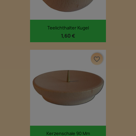
Teelichthalter Kugel
1,60 €
favorite_border
Kerzenschale 90 Mm