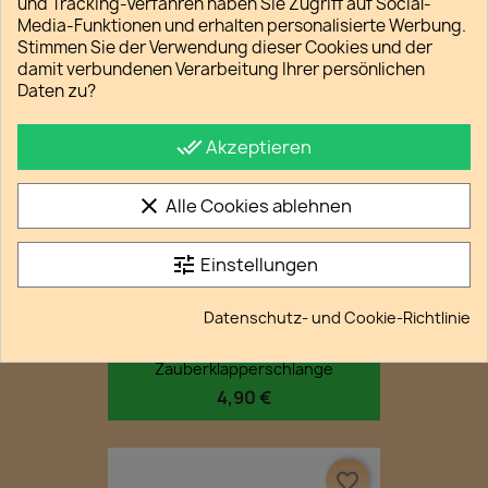
und Tracking-Verfahren haben Sie Zugriff auf Social-
6,90 €
Media-Funktionen und erhalten personalisierte Werbung.
Stimmen Sie der Verwendung dieser Cookies und der
damit verbundenen Verarbeitung Ihrer persönlichen
Daten zu?
NICHT AUF LAGER
favorite_border
done_all
Akzeptieren
clear
Alle Cookies ablehnen
tune
Einstellungen
Datenschutz- und Cookie-Richtlinie
Zauberklapperschlange
4,90 €
favorite_border