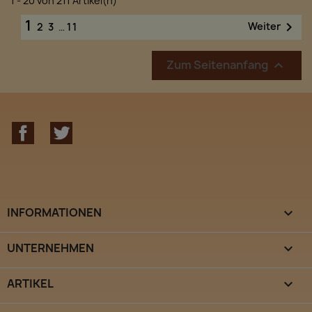
1 - 20 von 211 Artikel(n)
1

Weiter
2
3
…
11
Zum Seitenanfang

Facebook
Twitter
INFORMATIONEN

UNTERNEHMEN

ARTIKEL
