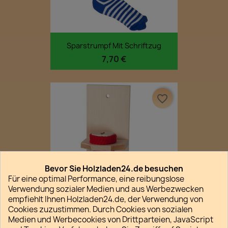
Sparstrumpf Mit Schriftzug
7,70 €
favorite_border
Bevor Sie Holzladen24.de besuchen
Für eine optimal Performance, eine reibungslose
Verwendung sozialer Medien und aus Werbezwecken
empfiehlt Ihnen Holzladen24.de, der Verwendung von
Cookies zuzustimmen. Durch Cookies von sozialen
Medien und Werbecookies von Drittparteien, JavaScript
Sparstrumpf Ohne Schriftzug