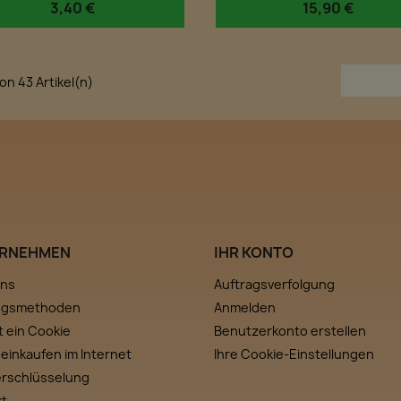
3,40 €
15,90 €
von 43 Artikel(n)
RNEHMEN
IHR KONTO
uns
Auftragsverfolgung
ngsmethoden
Anmelden
t ein Cookie
Benutzerkonto erstellen
 einkaufen im Internet
Ihre Cookie-Einstellungen
erschlüsselung
kt