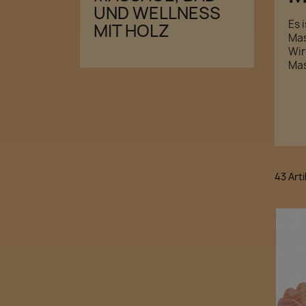
UND WELLNESS
Es 
MIT HOLZ
Mas
Wir
Mas
43 Art