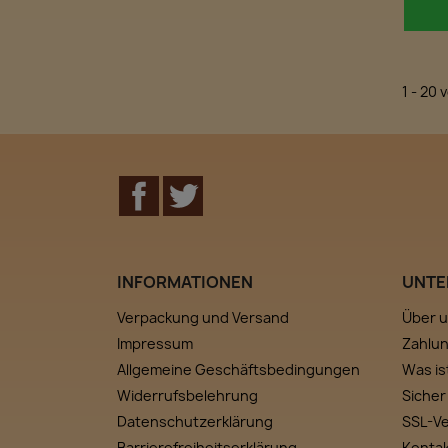
1 - 20 
Facebook
Twitter
INFORMATIONEN
UNTE
Verpackung und Versand
Über 
Impressum
Zahlu
Allgemeine Geschäftsbedingungen
Was is
Widerrufsbelehrung
Sicher
Datenschutzerklärung
SSL-V
Barrierefreiheitserklärung
Konta