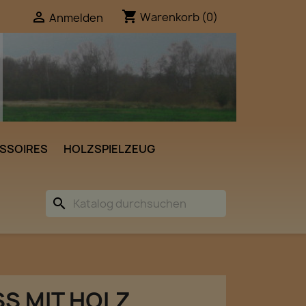
shopping_cart

Warenkorb
(0)
Anmelden
SSOIRES
HOLZSPIELZEUG
search
S MIT HOLZ