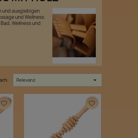
en und ausgiebigen
assage und Wellness.
 Bad, Wellness und

ach:
Relevanz
favorite_border
favorite_border