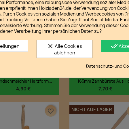
imal Performance, eine reibungslose Verwendung sozialer Medi
 empfiehlt Ihnen Holzladen24.de, der Verwendung von Cook
NICHT AUF LAGER
favorite_border
 Durch Cookies von sozialen Medien und Werbecookies von Dri
nd Tracking-Verfahren haben Sie Zugriff auf Social-Media-Fun
sonalisierte Werbung. Stimmen Sie der Verwendung dieser Coo
denen Verarbeitung Ihrer persönlichen Daten zu?
clear
done_all
tellungen
Alle Cookies
Akze
ablehnen
Datenschutz- und Coo
Vorschau
Vorschau


ndschmeichler Herzform...
165mm Zahnbürste Aus Ho
4,90 €
7,70 €
NICHT AUF LAGER
favorite_border