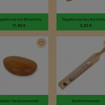
Vorschau
Vorschau


agelbürste Aus Birnenholz
Nagelbürste Aus Buchenh
17,90 €
3,20 €
favorite_border
Vorschau
Vorschau


Kleiner Handschmeichler
Badthermometer