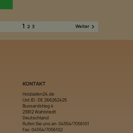
1

Weiter
2
3
KONTAKT
Holzladen24.de
Ust.ID.: DE 266262425
Bussardstieg 4
23812 Wahlstedt
Deutschland
Rufen Sie uns an:
04554/7056101
Fax:
04554/7056102