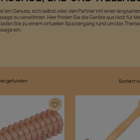
ist ein Genuss, sich selbst oder den Partner mit einer langsam
sage zu verwöhnen. Hier finden Sie die Geräte aus Holz für M
 laden Sie zu einem virtuellen Spaziergang rund um das Thema
sage ein.
ikel gefunden
Sortiert n
favorite_border