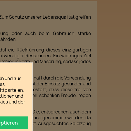
Zum Schutz unserer Lebensqualität greifen
ellung oder auch beim Gebrauch starke
fährden.
dsfreie Rückführung dieses einzigartigen
notwendiger Ressourcen. Ein wichtiges Ziel
ch immer in Form und Maserung, sodass jedes
ltige Forstwirtschaft durch die Verwendung
en und aus
hen Gebrauchs ist der Einsatz gesunder und
ies
n ist sichergestellt, dass diese frei von
ttparteien,
 auch funktionell, schenken Freude, regen
ktionen und
kies und der
üfte Farben oder Öle, entsprechen auch dem
Bedenken in den Mund genommen werden, da
ptieren
ungsprodukten ist. Ausgesuchtes Spielzeug