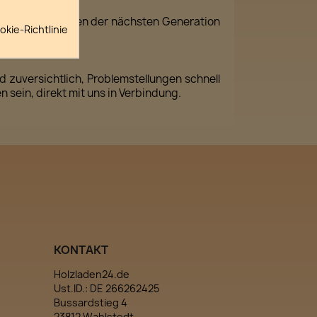
rt die Grundlagen der nächsten Generation
kie-Richtlinie
 zuversichtlich, Problemstellungen schnell
n sein, direkt mit uns in Verbindung.
KONTAKT
Holzladen24.de
Ust.ID.: DE 266262425
Bussardstieg 4
23812 Wahlstedt