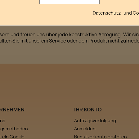
ktiver Umweltschutz, erhöht die eigene Lebensqualität, bewah
Datenschutz- und Coo
ern und freuen uns über jede konstruktive Anregung. Wir sind
sollten Sie mit unserem Service oder dem Produkt nicht zufriede
RNEHMEN
IHR KONTO
uns
Auftragsverfolgung
ngsmethoden
Anmelden
t ein Cookie
Benutzerkonto erstellen