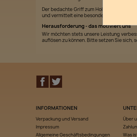
Der bedachte Griff zum Holzprodukt ist a
und vermittelt eine besondere Freude.
Herausforderung - das motiviert uns
Wir möchten stets unsere Leistung verbess
auflösen zu können. Bitte setzen Sie sich, 
Facebook
Twitter
INFORMATIONEN
UNTE
Verpackung und Versand
Über 
Impressum
Zahlu
Allgemeine Geschäftsbedingungen
Was is