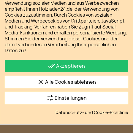
Verwendung sozialer Medien und aus Werbezwecken
Daten beim nächsten Besuch erkennen und
empfiehlt Ihnen Holzladen24.de, der Verwendung von
anbieten kann – ein Cookie teilt der Website mit,
Cookies zuzustimmen. Durch Cookies von sozialen
dass der Browser-Nutzer schon einmal da war. So
Medien und Werbecookies von Drittparteien, JavaScript
findet sich ein Nutzer auf der Website schneller
und Tracking-Verfahren haben Sie Zugriff auf Social-
zurecht und nutzt sie komfortabler, wenn er sie das
Media-Funktionen und erhalten personalisierte Werbung.
nächste Mal aufruft. Cookies spielen im Internet eine
Stimmen Sie der Verwendung dieser Cookies und der
wichtige Rolle. Ohne sie wäre das moderne Surfen
damit verbundenen Verarbeitung Ihrer persönlichen
im Netz oft frustrierend.
Daten zu?
Jeder Browser bietet die Möglichkeit durch
Einstellungen, den Empfang von Cookies generell zu
done_all
Akzeptieren
verweigern, oder bestimmte Cookies zuzulassen.
clear
Alle Cookies ablehnen
tune
Einstellungen
Facebook
Twitter
Datenschutz- und Cookie-Richtlinie