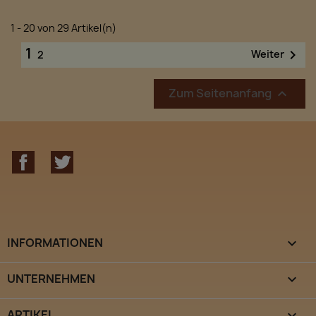
1 - 20 von 29 Artikel(n)
1

Weiter
2
Zum Seitenanfang

Facebook
Twitter
INFORMATIONEN

UNTERNEHMEN

ARTIKEL
