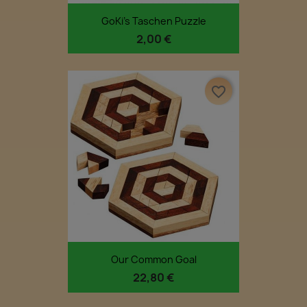
GoKi's Taschen Puzzle
2,00 €
favorite_border
Our Common Goal
22,80 €