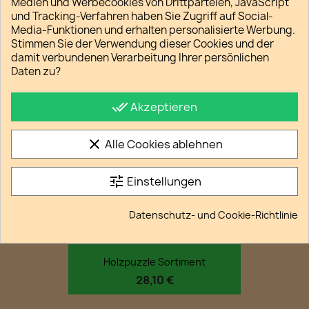
Medien und Werbecookies von Drittparteien, JavaScript
und Tracking-Verfahren haben Sie Zugriff auf Social-
Sammlung Kniffliger...
Media-Funktionen und erhalten personalisierte Werbung.
14,70 €
Stimmen Sie der Verwendung dieser Cookies und der
damit verbundenen Verarbeitung Ihrer persönlichen
Daten zu?
favorite_border
done_all
Akzeptieren
clear
Alle Cookies ablehnen
tune
Einstellungen
Datenschutz- und Cookie-Richtlinie
Holzpuzzle Sortiment
28,10 €