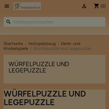
shopping_cart


(0)
search
Startseite
Holzspielzeug
Denk- und
Knobelspiele
Würfelpuzzle und Legepuzzle
WÜRFELPUZZLE UND
LEGEPUZZLE
WÜRFELPUZZLE UND
LEGEPUZZLE