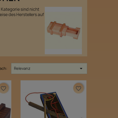
 Kategorie sind nicht
eise des Herstellers auf

ach:
Relevanz
favorite_border
favorite_border