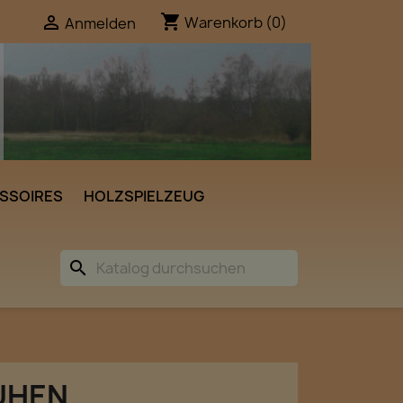
shopping_cart

Warenkorb
(0)
Anmelden
SSOIRES
HOLZSPIELZEUG
search
UHEN