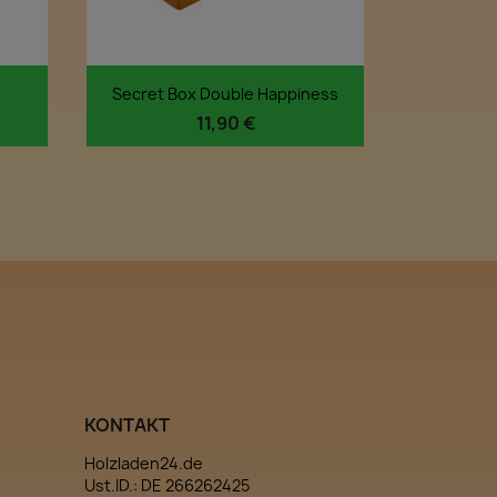
Vorschau

Secret Box Double Happiness
11,90 €
KONTAKT
Holzladen24.de
Ust.ID.: DE 266262425