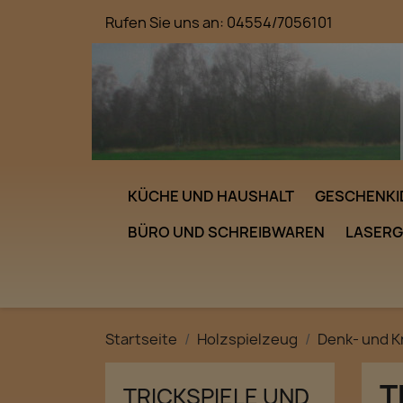
Rufen Sie uns an:
04554/7056101
KÜCHE UND HAUSHALT
GESCHENKI
BÜRO UND SCHREIBWAREN
LASER
Startseite
Holzspielzeug
Denk- und K
T
TRICKSPIELE UND