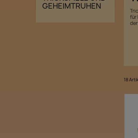
GEHEIMTRUHEN
Tri
für
der
18 Art