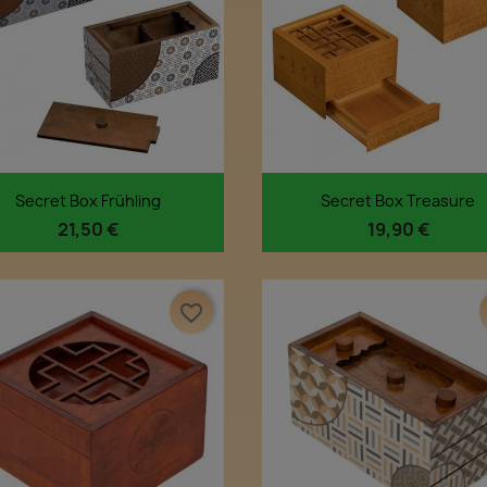
Vorschau
Vorschau


Secret Box Frühling
Secret Box Treasure
21,50 €
19,90 €
favorite_border