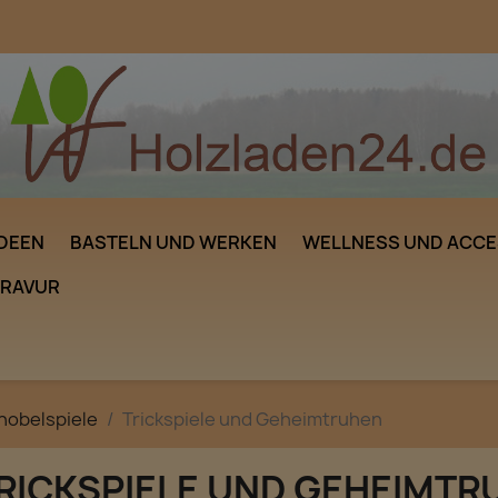
DEEN
BASTELN UND WERKEN
WELLNESS UND ACCE
GRAVUR
nobelspiele
Trickspiele und Geheimtruhen
RICKSPIELE UND GEHEIMTR