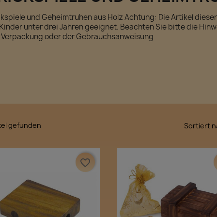
ckspiele und Geheimtruhen aus Holz Achtung: Die Artikel dieser
 Kinder unter drei Jahren geeignet. Beachten Sie bitte die Hinw
 Verpackung oder der Gebrauchsanweisung
ikel gefunden
Sortiert n
favorite_border