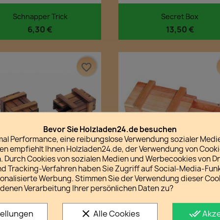
Vorschau
Vorschau


Schnapper Trick
Secret Box
6,30 €
13,50 €
favorite_border
Bevor Sie Holzladen24.de besuchen
imal Performance, eine reibungslose Verwendung sozialer Medi
 empfiehlt Ihnen Holzladen24.de, der Verwendung von Cook
 Durch Cookies von sozialen Medien und Werbecookies von Dri
nd Tracking-Verfahren haben Sie Zugriff auf Social-Media-Fun
sonalisierte Werbung. Stimmen Sie der Verwendung dieser Coo
Vorschau
Vorschau


Schatztruhe
Zaubertrickkiste Hell
denen Verarbeitung Ihrer persönlichen Daten zu?
17,70 €
5,00 €
clear
done_all
tellungen
Alle Cookies
Akze