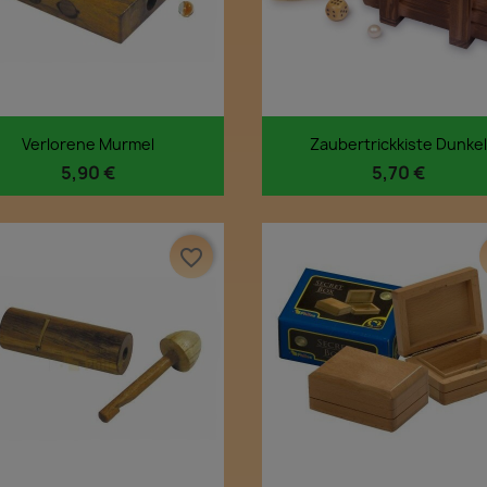
Vorschau
Vorschau


Verlorene Murmel
Zaubertrickkiste Dunkel
5,90 €
5,70 €
favorite_border