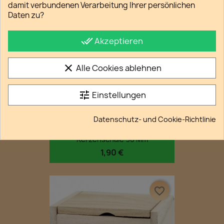
damit verbundenen Verarbeitung Ihrer persönlichen
Daten zu?
favorite_border
done_all
Akzeptieren
clear
Alle Cookies ablehnen
tune
Einstellungen
Datenschutz- und Cookie-Richtlinie
Kerzenschale 90 Mm
1,90 €
favorite_border