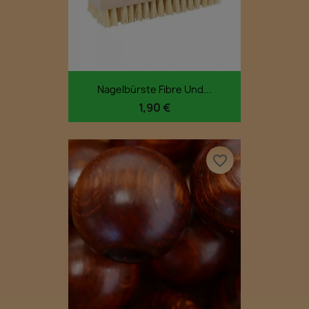
Nagelbürste Fibre Und...
1,90 €
favorite_border