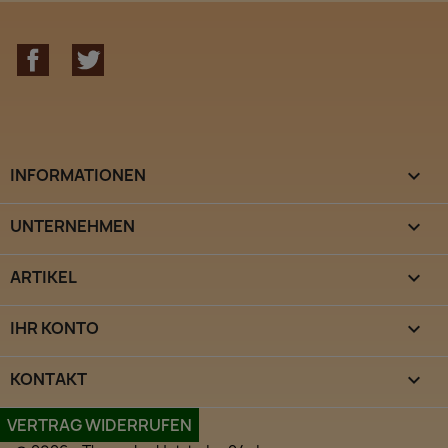
Facebook
Twitter
INFORMATIONEN

UNTERNEHMEN

ARTIKEL

IHR KONTO

KONTAKT
keyboard_arrow_down
VERTRAG WIDERRUFEN