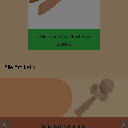
Salatzange Aus Kirschholz
2,90 €
Alle Artikel



KENDAMA