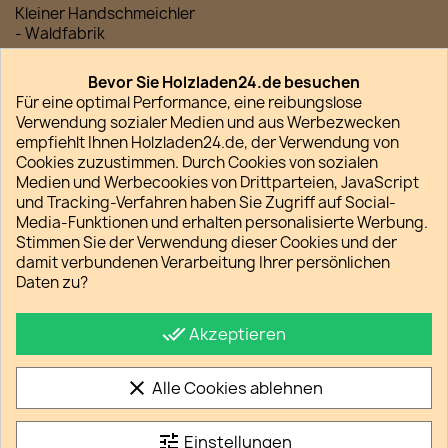
Kleiner Handschmeichler
- Waldfabrik
Menge
Bevor Sie Holzladen24.de besuchen
Für eine optimal Performance, eine reibungslose

favorite_border
IN DEN WARENKORB
Verwendung sozialer Medien und aus Werbezwecken
empfiehlt Ihnen Holzladen24.de, der Verwendung von

Lieferfrist regulär 2-5 Werktage
Cookies zuzustimmen. Durch Cookies von sozialen
Medien und Werbecookies von Drittparteien, JavaScript
und Tracking-Verfahren haben Sie Zugriff auf Social-
Media-Funktionen und erhalten personalisierte Werbung.
Stimmen Sie der Verwendung dieser Cookies und der
damit verbundenen Verarbeitung Ihrer persönlichen
Teilen
Daten zu?
done_all
Akzeptieren
Datenschutz
So schützen wir Ihre Daten
clear
Alle Cookies ablehnen
Verpackung und Versand
Unsere Versandkostenpauschalen
tune
Einstellungen