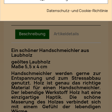
Das Recht auf Widerruf
Gesetzliche Widerrufsbelehrung
Datenschutz- und Cookie-Richtlinie
Beschreibung
Artikeldetails
Ein schöner Handschmeichler aus
Laubholz
geöltes Laubholz
Maße 5,5 x 4 cm
Handschmeichler werden gerne zur
Entspannung und zum Stressabbau
genutzt. Holz ist genau das richtige
Material für einen Handschmeichler.
Der lebendige Werkstoff Holz hat eine
einzigartige Haptik. Die schöne
Maserung des Holzes verbindet sich
mit einem Gefühl der lebendigen
Wärme.