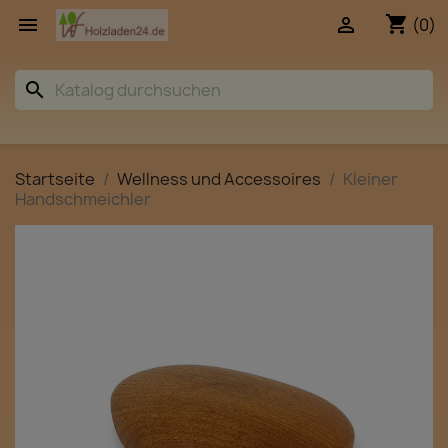
shopping_cart


(0)
search
Startseite
Wellness und Accessoires
Kleiner
Handschmeichler