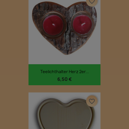
favorite_border
Teelichthalter Herz 2er...
6,50 €
favorite_border