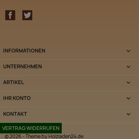
Facebook
Twitter
INFORMATIONEN

UNTERNEHMEN

ARTIKEL

IHR KONTO

KONTAKT
keyboard_arrow_down
VERTRAG WIDERRUFEN
© 2026 - Theme by Holzladen24.de