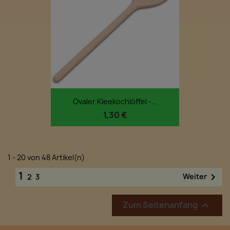
Ovaler Kleekochlöffel -...
1,30 €
1 - 20 von 48 Artikel(n)
1

Weiter
2
3
Zum Seitenanfang
