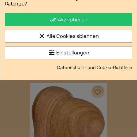
Daten zu?
done_all
Akzeptieren
clear
Alle Cookies ablehnen
tune
Einstellungen
Ovaler Herzkochlöffel -...
Datenschutz- und Cookie-Richtlinie
1,20 €
favorite_border