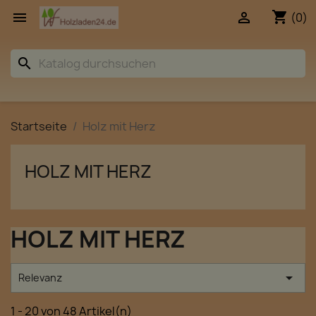
shopping_cart


(0)
search
Startseite
Holz mit Herz
HOLZ MIT HERZ
HOLZ MIT HERZ

Relevanz
1 - 20 von 48 Artikel(n)