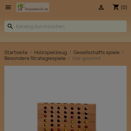
shopping_cart


(0)
search
Startseite
Holzspielzeug
Gesellschafts spiele
Besondere Strategiespiele
Vier gewinnt