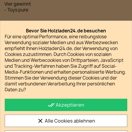
Vier gewinnt
- Toys pure
Menge
Bevor Sie Holzladen24.de besuchen

favorite_border
IN DEN WARENKORB
Für eine optimal Performance, eine reibungslose
Verwendung sozialer Medien und aus Werbezwecken

Lieferfrist regulär 2-5 Werktage
empfiehlt Ihnen Holzladen24.de, der Verwendung von
Cookies zuzustimmen. Durch Cookies von sozialen
Medien und Werbecookies von Drittparteien, JavaScript
und Tracking-Verfahren haben Sie Zugriff auf Social-
Media-Funktionen und erhalten personalisierte Werbung.
Stimmen Sie der Verwendung dieser Cookies und der
Teilen
damit verbundenen Verarbeitung Ihrer persönlichen
Daten zu?
Datenschutz
done_all
Akzeptieren
So schützen wir Ihre Daten
Verpackung und Versand
clear
Alle Cookies ablehnen
Unsere Versandkostenpauschalen