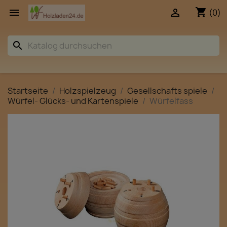
shopping_cart


(0)
search
Startseite
Holzspielzeug
Gesellschafts spiele
Würfel- Glücks- und Kartenspiele
Würfelfass