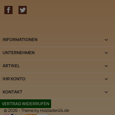
Facebook
Twitter
INFORMATIONEN

UNTERNEHMEN

ARTIKEL

IHR KONTO

KONTAKT
keyboard_arrow_down
VERTRAG WIDERRUFEN
© 2026 - Theme by Holzladen24.de