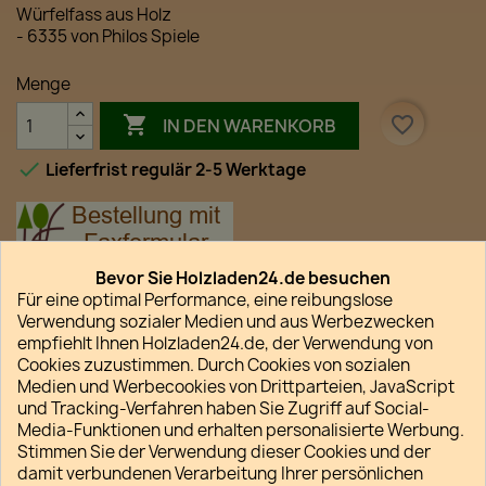
Würfelfass aus Holz
- 6335 von Philos Spiele
Menge

favorite_border
IN DEN WARENKORB

Lieferfrist regulär 2-5 Werktage
Bevor Sie Holzladen24.de besuchen
Für eine optimal Performance, eine reibungslose
Teilen
Verwendung sozialer Medien und aus Werbezwecken
empfiehlt Ihnen Holzladen24.de, der Verwendung von
Cookies zuzustimmen. Durch Cookies von sozialen
Datenschutz
Medien und Werbecookies von Drittparteien, JavaScript
So schützen wir Ihre Daten
und Tracking-Verfahren haben Sie Zugriff auf Social-
Verpackung und Versand
Media-Funktionen und erhalten personalisierte Werbung.
Unsere Versandkostenpauschalen
Stimmen Sie der Verwendung dieser Cookies und der
damit verbundenen Verarbeitung Ihrer persönlichen