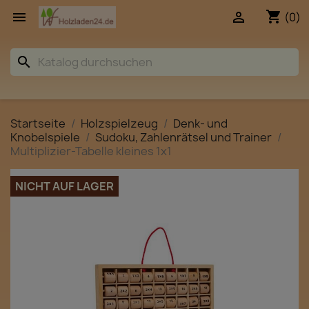
shopping_cart


(0)
search
Startseite
Holzspielzeug
Denk- und
Knobelspiele
Sudoku, Zahlenrätsel und Trainer
Multiplizier-Tabelle kleines 1x1
NICHT AUF LAGER