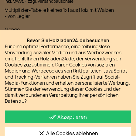
inkl. MwSt.
zzgl. Versandpauschale
Multiplizier-Tabelle kleines 1x1 aus Holz mit Walzen
- von Legler
Menge
Bevor Sie Holzladen24.de besuchen

favorite_border
IN DEN WARENKORB
Für eine optimal Performance, eine reibungslose
Verwendung sozialer Medien und aus Werbezwecken

Nicht auf Lager
empfiehlt Ihnen Holzladen24.de, der Verwendung von
Cookies zuzustimmen. Durch Cookies von sozialen
Medien und Werbecookies von Drittparteien, JavaScript
und Tracking-Verfahren haben Sie Zugriff auf Social-
Media-Funktionen und erhalten personalisierte Werbung.
Stimmen Sie der Verwendung dieser Cookies und der
Teilen
damit verbundenen Verarbeitung Ihrer persönlichen
Daten zu?
Datenschutz
So schützen wir Ihre Daten
done_all
Akzeptieren
Verpackung und Versand
Unsere Versandkostenpauschalen
clear
Alle Cookies ablehnen