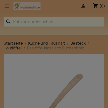
shopping_cart


(0)
search
Startseite
Küche und Haushalt
Besteck
Holzlöffel
Esslöffel klassisch Buchenholz