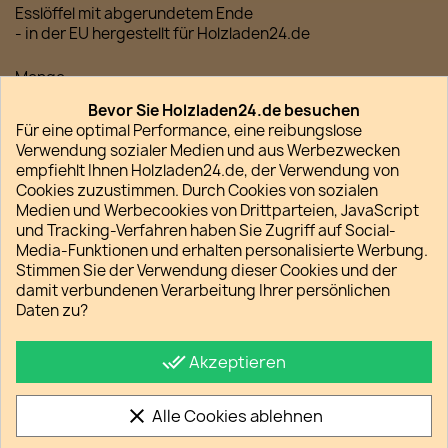
Esslöffel mit abgerundetem Ende
- in der EU hergestellt für
Holzladen24.de
Menge
Bevor Sie Holzladen24.de besuchen

favorite_border
IN DEN WARENKORB
Für eine optimal Performance, eine reibungslose
Verwendung sozialer Medien und aus Werbezwecken

Lieferfrist regulär 2-5 Werktage
empfiehlt Ihnen Holzladen24.de, der Verwendung von
Cookies zuzustimmen. Durch Cookies von sozialen
Medien und Werbecookies von Drittparteien, JavaScript
und Tracking-Verfahren haben Sie Zugriff auf Social-
Media-Funktionen und erhalten personalisierte Werbung.
Stimmen Sie der Verwendung dieser Cookies und der
Teilen
damit verbundenen Verarbeitung Ihrer persönlichen
Daten zu?
Datenschutz
So schützen wir Ihre Daten
done_all
Akzeptieren
Verpackung und Versand
Unsere Versandkostenpauschalen
clear
Alle Cookies ablehnen