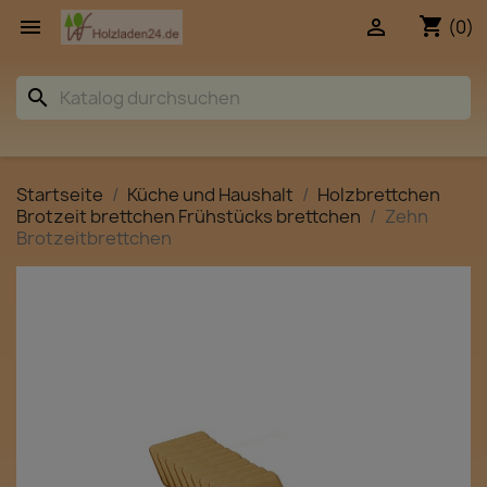
shopping_cart


(0)
search
Startseite
Küche und Haushalt
Holzbrettchen
Brotzeit brettchen Frühstücks brettchen
Zehn
Brotzeitbrettchen