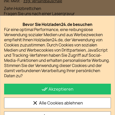
inkl. MwSt.
zzgl. Versandpauschale
Zehn Holzbrettchen
Fragen Sie uns nach einer Lasergravur
Bevor Sie Holzladen24.de besuchen
Für eine optimal Performance, eine reibungslose
Menge
Verwendung sozialer Medien und aus Werbezwecken
empfiehlt Ihnen Holzladen24.de, der Verwendung von

favorite_border
IN DEN WARENKORB
Cookies zuzustimmen. Durch Cookies von sozialen
Medien und Werbecookies von Drittparteien, JavaScript

Lieferfrist regulär 2-5 Werktage
und Tracking-Verfahren haben Sie Zugriff auf Social-
Media-Funktionen und erhalten personalisierte Werbung.
Stimmen Sie der Verwendung dieser Cookies und der
damit verbundenen Verarbeitung Ihrer persönlichen
Daten zu?
Teilen
done_all
Akzeptieren
Datenschutz
clear
Alle Cookies ablehnen
So schützen wir Ihre Daten