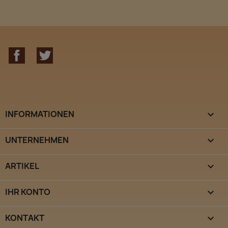
Facebook
Twitter
INFORMATIONEN

UNTERNEHMEN

ARTIKEL

IHR KONTO

KONTAKT
keyboard_arrow_down