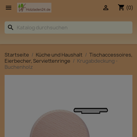
shopping_cart


(0)
search
Startseite
Küche und Haushalt
Tischaccessoires,
Eierbecher, Serviettenringe
Krugabdeckung -
Buchenholz