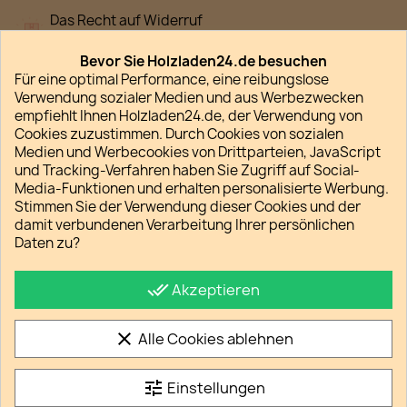
Das Recht auf Widerruf
Gesetzliche Widerrufsbelehrung
Bevor Sie Holzladen24.de besuchen
Für eine optimal Performance, eine reibungslose
Verwendung sozialer Medien und aus Werbezwecken
empfiehlt Ihnen Holzladen24.de, der Verwendung von
Cookies zuzustimmen. Durch Cookies von sozialen
Beschreibung
Artikeldetails
Medien und Werbecookies von Drittparteien, JavaScript
und Tracking-Verfahren haben Sie Zugriff auf Social-
Media-Funktionen und erhalten personalisierte Werbung.
Krugdeckel gegen Wespen oder
Stimmen Sie der Verwendung dieser Cookies und der
Fliegen
damit verbundenen Verarbeitung Ihrer persönlichen
Daten zu?
Material:
Unbehandeltes Buchenholz
Maße:
Durchmesser 100 mm, Dicke 15 mm,
Innendurchmesser: 60mm
done_all
Akzeptieren
Vielseitig einsetzbar: Perfekt für den
Esstisch, zum Basteln oder Dekorieren
Nachhaltig und gefertigt in der EU
clear
Alle Cookies ablehnen
Schützen Sie Ihre Getränke stilvoll mit dieser
hochwertigen Krugabdeckung aus
tune
Einstellungen
unbehandeltem Buchenholz. Mit einem