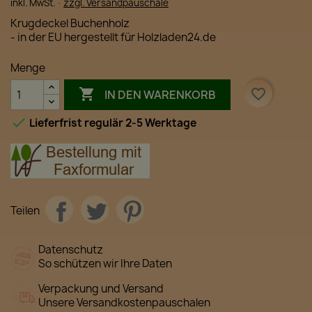
inkl. MwSt.
zzgl. Versandpauschale
Krugdeckel Buchenholz
- in der EU hergestellt für
Holzladen24.de
Menge

favorite_border
IN DEN WARENKORB

Lieferfrist regulär 2-5 Werktage
Teilen
Datenschutz
So schützen wir Ihre Daten
Verpackung und Versand
Unsere Versandkostenpauschalen