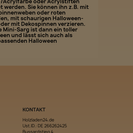
-/Acrylfarbe oder Acrylstiften
t werden. Sie können ihn z.B. mit
Spinnenweben oder roten
len, mit schaurigen Halloween-
oder mit Dekospinnen verzieren.
e Mini-Sarg ist dann ein toller
een und lässt sich auch als
passenden Halloween
KONTAKT
Holzladen24.de
Ust.ID.: DE 266262425
Bussardstieg 4