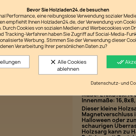
Verpackung und Versa
Unsere Versandkosten
Bevor Sie Holzladen24.de besuchen
imal Performance, eine reibungslose Verwendung sozialer Medi
Das Recht auf Widerruf
 empfiehlt Ihnen Holzladen24.de, der Verwendung von Cook
Gesetzliche Widerrufs
 Durch Cookies von sozialen Medien und Werbecookies von Dri
nd Tracking-Verfahren haben Sie Zugriff auf Social-Media-Fun
sonalisierte Werbung. Stimmen Sie der Verwendung dieser Coo
denen Verarbeitung Ihrer persönlichen Daten zu?
Beschreibung
A
clear
done_all
tellungen
Alle Cookies
Akze
ablehnen
Eine gruselige Dek
Datenschutz- und Coo
aus Sperrholz
Maße: L18xB10xH4 
Innenmaße: 16,8x8
Dieser kleine Holzs
Magnetverschluss is
Halloween oder zum
schaurigen Überra
Holzsarg kann zu H