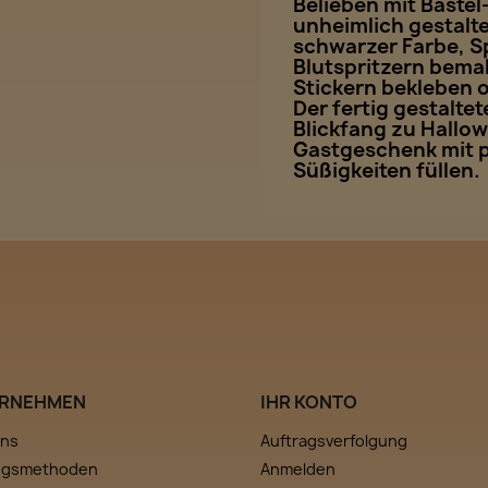
Belieben mit Bastel
unheimlich gestalte
schwarzer Farbe, 
Blutspritzern bema
Stickern bekleben 
Der fertig gestaltet
Blickfang zu Hallow
Gastgeschenk mit 
Süßigkeiten füllen.
RNEHMEN
IHR KONTO
uns
Auftragsverfolgung
ngsmethoden
Anmelden