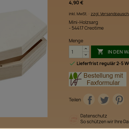
4,90 €
inkl. MwSt.
zzgl. Versandpausch
Mini-Holzsarg
- 54417 Creotime
Menge

IN DEN 

Lieferfrist regulär 2-5 
Teilen
Datenschutz
So schützen wir Ihre D